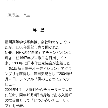
血液型 A型
略 歴
新川高等学校卒業後、会社勤めをしてい
たが、1996年黒部市内で開かれた
NHK『NHKのど自慢』でチャンピオンに
輝き、翌1997年プロ歌手を目指して上
京。1999年に日本作曲家協会が主催した
「第1回新人歌手オーディション」でグラ
ンプリを獲得し、沢田美紀として2004年6
月23日、シングル『風のことづて』でデ
ビュー。
2006年4月、入善町からチューリップ大使
に任命。同年10月4日出身地である入善町
の推奨曲として『いつか赤いチューリッ
プ』を発表。