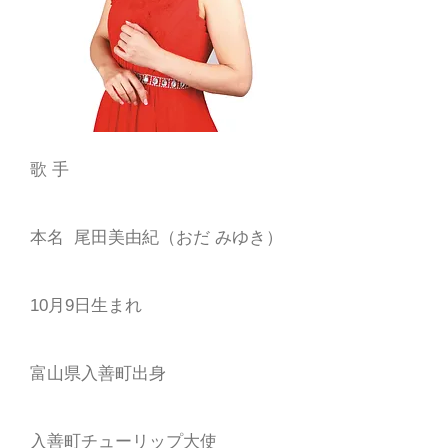
歌 手
本名 尾田美由紀（おだ みゆき）
10月9日生まれ
富山県入善町出身
入善町チューリップ大使