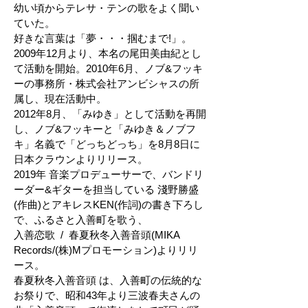
幼い頃からテレサ・テンの歌をよく聞い
ていた。
好きな言葉は「夢・・・掴むまで!」。
2009年12月より、本名の尾田美由紀とし
て活動を開始。2010年6月、ノブ&フッキ
ーの事務所・株式会社アンビシャスの所
属し、現在活動中。
2012年8月、「みゆき」として活動を再開
し、ノブ&フッキーと「みゆき＆ノブフ
キ」名義で「どっちどっち」を8月8日に
日本クラウンよりリリース。
2019年 音楽プロデューサーで、バンドリ
ーダー&ギターを担当している 淺野勝盛
(作曲)とアキレスKEN(作詞)の書き下ろし
で、ふるさと入善町を歌う、
入善恋歌 / 春夏秋冬入善音頭(MIKA
Records/(株)Mプロモーション)よりリリ
ース。
春夏秋冬入善音頭 は、入善町の伝統的な
お祭りで、昭和43年より三波春夫さんの