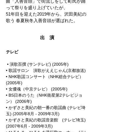
曲「入善音頭」で街流しをして町民が踊
って祭りを盛り上げていたが、
51年目を迎えた2019年から、沢田美紀の
歌う 春夏秋冬入善音頭が選ばれた。
出 演
テレビ
• 演歌百撰 (サンテレビ) (2005年)
• 歌謡サロン 演歌がええじゃん(京都放送)
• NHK歌謡コンサート（NHK総合テレビ）
(2005年)
• 女優魂（中京テレビ） (2005年)
• BS日本のうた（NHK衛星第2テレビジョ
ン） (2006年)
• かずさと美紀の朝一番の歌謡曲 (テレビ埼
玉) (2005年8月 - 2009年3月)
• かずさと美紀の歌謡音楽館 (テレビ埼玉)
(2007年6月 - 2009年3月)