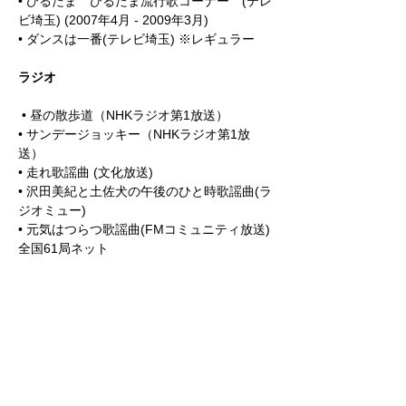
• ひるたま ひるたま流行歌コーナー (テレ
ビ埼玉) (2007年4月 - 2009年3月)
• ダンスは一番(テレビ埼玉) ※レギュラー
ラジオ
• 昼の散歩道（NHKラジオ第1放送）
• サンデージョッキー（NHKラジオ第1放
送）
• 走れ歌謡曲 (文化放送)
• 沢田美紀と土佐犬の午後のひと時歌謡曲(ラ
ジオミュー)
• 元気はつらつ歌謡曲(FMコミュニティ放送)
全国61局ネット