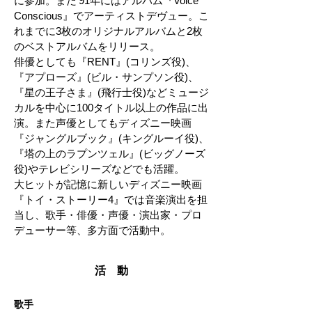
に参加。また‘91年にはアルバム『Voice
Conscious』でアーティストデヴュー。こ
れまでに3枚のオリジナルアルバムと2枚
のベストアルバムをリリース。
俳優としても『RENT』(コリンズ役)、
『アプローズ』(ビル・サンプソン役)、
『星の王子さま』(飛行士役)などミュージ
カルを中心に100タイトル以上の作品に出
演。また声優としてもディズニー映画
『ジャングルブック』(キングルーイ役)、
『塔の上のラプンツェル』(ビッグノーズ
役)やテレビシリーズなどでも活躍。
大ヒットが記憶に新しいディズニー映画
『トイ・ストーリー4』では音楽演出を担
当し、歌手・俳優・声優・演出家・プロ
デューサー等、多方面で活動中。
活 動
歌手