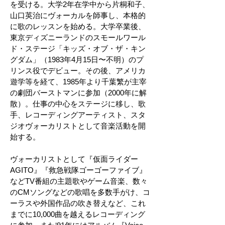
を受ける。大学2年在学中から片桐和子、
山口英治にヴォーカルを師事し、本格的
に歌のレッスンを始める。大学卒業後、
東京ディズニーランドのスモールワール
ド・ステージ「キッズ・オブ・ザ・キン
グダム」（1983年4月15日〜不明）のプ
リンス役でデビュー。その後、アメリカ
遊学等を経て、1985年より千葉繁が主宰
の劇団バーストマンに参加（2000年に解
散）。仕事の中心をステージに移し、歌
手、レコーディングアーティスト、スタ
ジオヴォーカリストとして音楽活動を開
始する。
ヴォーカリストとして『仮面ライダー
AGITO』『救急戦隊ゴーゴーファイブ』
などTV番組の主題歌やゲーム音楽、数々
のCMソングなどの歌唱を多数手がけ、コ
ーラスや外国作品の吹き替えなど、これ
までに10,000曲を越えるレコーディング