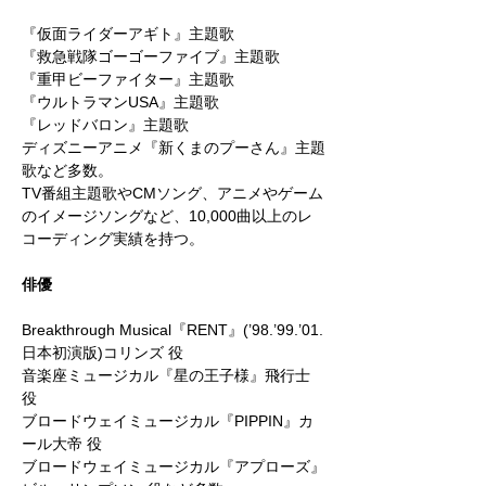
『仮面ライダーアギト』主題歌
『救急戦隊ゴーゴーファイブ』主題歌
『重甲ビーファイター』主題歌
『ウルトラマンUSA』主題歌
『レッドバロン』主題歌
ディズニーアニメ『新くまのプーさん』主題
歌など多数。
TV番組主題歌やCMソング、アニメやゲーム
のイメージソングなど、10,000曲以上のレ
コーディング実績を持つ。
俳優
Breakthrough Musical『RENT』(’98.’99.’01.
日本初演版)コリンズ 役
音楽座ミュージカル『星の王子様』飛行士
役
ブロードウェイミュージカル『PIPPIN』カ
ール大帝 役
ブロードウェイミュージカル『アプローズ』