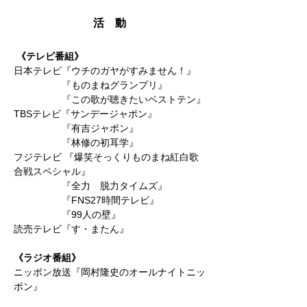
活 動
《テレビ番組》
日本テレビ『ウチのガヤがすみません！』
『ものまねグランプリ』
『この歌が聴きたいベストテン』
TBSテレビ『サンデージャポン』
『有吉ジャポン』
『林修の初耳学』
フジテレビ 『爆笑そっくりものまね紅白歌
合戦スペシャル』
『全力 脱力タイムズ』
『FNS27時間テレビ』
『99人の壁』
読売テレビ『す・またん』
《ラジオ番組》
ニッポン放送『岡村隆史のオールナイトニッ
ポン』