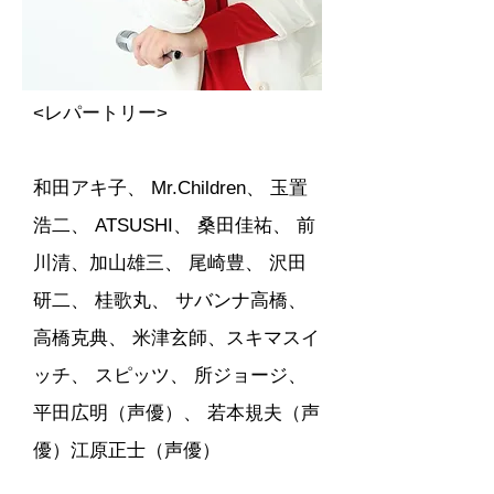
<レパートリー>
和田アキ子、 Mr.Children、 玉置
浩二、 ATSUSHI、 桑田佳祐、 前
川清、加山雄三、 尾崎豊、 沢田
研二、 桂歌丸、 サバンナ高橋、
高橋克典、 米津玄師、スキマスイ
ッチ、 スピッツ、 所ジョージ、
平田広明（声優）、 若本規夫（声
優）江原正士（声優）